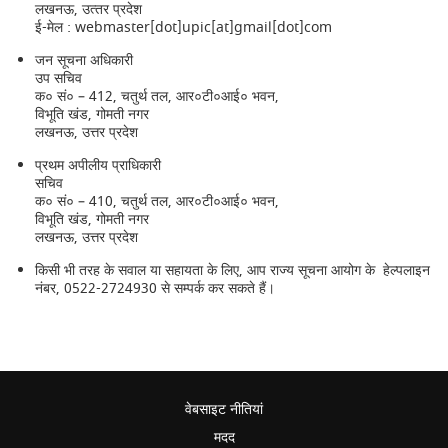
लखनऊ, उत्‍तर प्रदेश
ई-मेल : webmaster[dot]upic[at]gmail[dot]com
जन सूचना अधिकारी
उप सचिव
क० सं० – 412, चतुर्थ तल, आर०टी०आई० भवन,
विभूति खंड, गोमती नगर
लखनऊ, उत्तर प्रदेश
प्रथम अपीलीय प्राधिकारी
सचिव
क० सं० – 410, चतुर्थ तल, आर०टी०आई० भवन,
विभूति खंड, गोमती नगर
लखनऊ, उत्तर प्रदेश
किसी भी तरह के सवाल या सहायता के लिए, आप राज्य सूचना आयोग के हेल्पलाइन
नंबर, 0522-2724930 से सम्पर्क कर सकते हैं।
वेबसाइट नीतियां
मदद