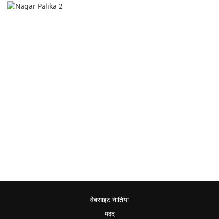
वेबसाइट नीतियां
मदद