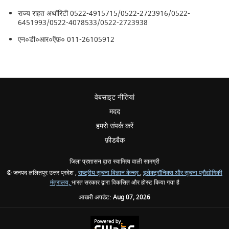
राज्य राहत अथॉरिटी 0522-4915715/0522-2723916/0522-
6451993/0522-4078533/0522-2723938
एन०डी०आर०ऍफ़० 011-26105912
वेबसाइट नीतियां
मदद
हमसे संपर्क करें
फ़ीडबैक
जिला प्रशासन द्वारा स्वामित्व वाली सामग्री
© जनपद ललितपुर उत्तर प्रदेश ,
राष्ट्रीय सूचना विज्ञान केन्द्र
,
इलेक्ट्रॉनिक्स और सूचना प्रौद्योगिकी
मंत्रालय,
भारत सरकार द्वारा विकसित और होस्ट किया गया है
आखरी अपडेट:
Aug 07, 2026